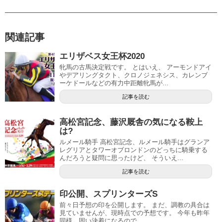
関連記事
エリザベス女王杯2020
牝馬の古馬決定戦です。 とはいえ、 アーモンドアイ
やデアリングタクト、クロノジェネシス、カレンブ
ーケドールなどの有力中距離牝馬が...
記事を読む
高松宮記念、藤沢厩舎の気になる鞍上
は?
ルメール騎手 高松宮記念、ルメール騎手はグランア
レグリアとタワーオブロンドンのどっちに騎乗する
んだろうと疑問に思ったけど、 そういえ...
記事を読む
印公開、スプリンターズS
前々日予想の印を公開します。 まだ、調教の具合は
見ていませんが、現時点での予想です。 今年も昨年
同様、固い決着になるので...