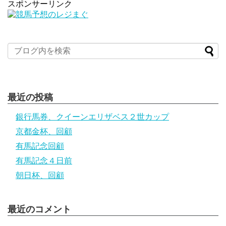
スポンサーリンク
最近の投稿
銀行馬券、クイーンエリザベス２世カップ
京都金杯、回顧
有馬記念回顧
有馬記念４日前
朝日杯、回顧
最近のコメント