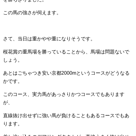
この馬の強さが伺えます。
さて、当日は重かやや重になりそうです。
桜花賞の重馬場を勝っていることから、馬場は問題ないで
しょう。
あとはごちゃつき安い京都2000mというコースがどうなる
かです。
このコース、実力馬があっさりかつコースでもあります
が、
直線抜け出せずに強い馬が負けることもあるコースでもあ
ります。