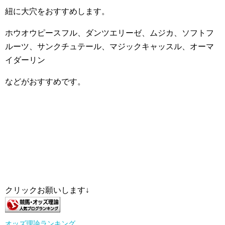
紐に大穴をおすすめします。
ホウオウピースフル、ダンツエリーゼ、ムジカ、ソフトフ
ルーツ、サンクチュテール、マジックキャッスル、オーマ
イダーリン
などがおすすめです。
クリックお願いします↓
オッズ理論ランキング