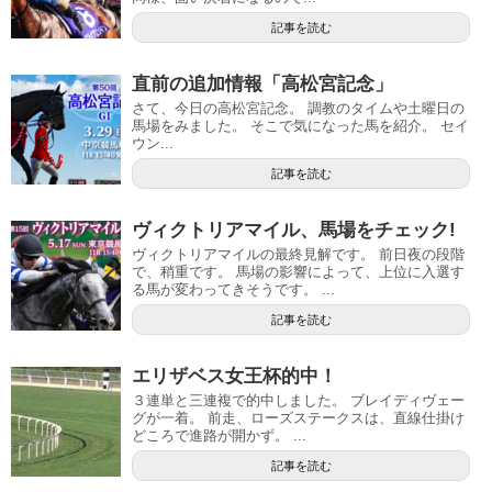
記事を読む
直前の追加情報「高松宮記念」
さて、今日の高松宮記念。 調教のタイムや土曜日の
馬場をみました。 そこで気になった馬を紹介。 セイ
ウン...
記事を読む
ヴィクトリアマイル、馬場をチェック!
ヴィクトリアマイルの最終見解です。 前日夜の段階
で、稍重です。 馬場の影響によって、上位に入選す
る馬が変わってきそうです。 ...
記事を読む
エリザベス女王杯的中！
３連単と三連複で的中しました。 ブレイディヴェー
グが一着。 前走、ローズステークスは、直線仕掛け
どころで進路が開かず。 ...
記事を読む