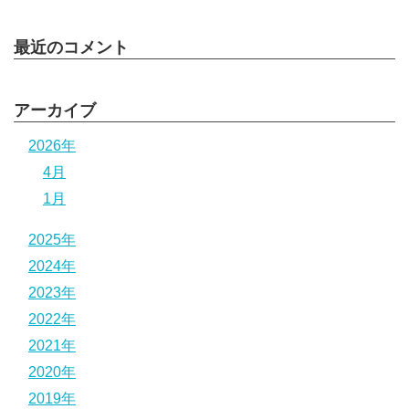
最近のコメント
アーカイブ
2026年
4月
1月
2025年
2024年
2023年
2022年
2021年
2020年
2019年