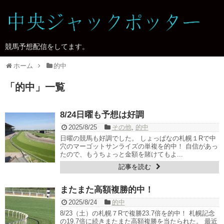
競馬予想配信をしてます。
ホーム
的中
「
的中
」
一覧
8/24日曜も予想は好調
2025/8/25
その他
,
的中
日曜の競馬も好調でした。 しょっぱなの札幌１Rで中
穴のマーゴットサンライズの単複を的中！ 自信があっ
たので、もうちょっと金額を賭けてもよ...
記事を読む
またまた高額複勝的中！
2025/8/24
的中
8/23（土）の札幌７Rで複勝23.7倍を的中！ 札幌記念
の19.7倍に続きまたまた高額複勝を当たられた。 最近