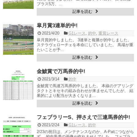
プラス5万、...
記事を読む
皐月賞3連単的中!
2021/4/20
G1レース
,
的中
,
重賞レース
皐月賞的中しました。 3連単と複勝が的中しました。
ステラヴェローチェを本命にしていました。 馬場が重
たいことが予...
記事を読む
金鯱賞で万馬券的中!
2021/3/14
的中
金鯱賞で馬連万馬券的中しました。 本線のデアリング
タクトとキセキの組み合わせが来ませんでしたが、 結
果的により配当が大きくなりま...
記事を読む
フェブラリーS、押さえで三連馬券的中!
2021/2/24
G1レース
,
的中
2/23の祝日は、メンテナンスなのか、A-Patにつながら
ず。 的中馬券の画像が作れませんでした。 フェブラ