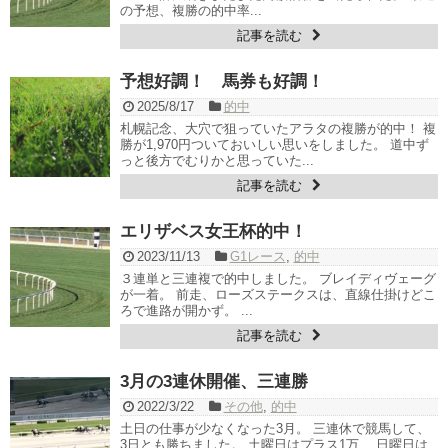
の予想、複勝の的中率...
記事を読む
予想好調！ 馬券も好調！
2025/8/17
的中
札幌記念、大穴で狙っていたアラタの複勝が的中！ 複
勝が1,970円ついておいしい思いをしました。 道中ず
っと後方でむりかと思っていた...
記事を読む
エリザベス女王杯的中！
2023/11/13
G1レース
,
的中
３連単と三連複で的中しました。 ブレイディヴェーグ
が一着。 前走、ローズステークスは、直線仕掛けどこ
ろで進路が開かず。 ...
記事を読む
3月の3連休開催、三連勝
2022/3/22
その他
,
的中
土日の仕事が少なくなった3月。 三連休で競馬して、
3日とも勝ちました。 土曜日はプラス1万、 日曜日は