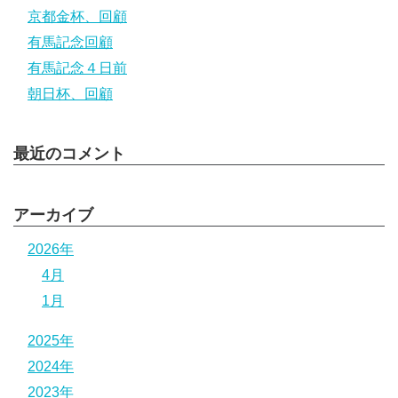
京都金杯、回顧
有馬記念回顧
有馬記念４日前
朝日杯、回顧
最近のコメント
アーカイブ
2026年
4月
1月
2025年
2024年
2023年