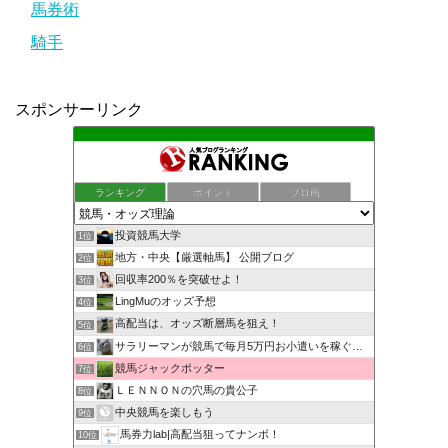
馬券術
騎手
スポンサーリンク
ランキング
ポイント
ブロ画
投資競馬大学
1位
地方・中央【厳選軸馬】 公開ブログ
2位
回収率200％を突破せよ！
3位
LingMuのオッズ予想
4位
高配当は、オッズ断層馬を狙え！
5位
サラリーマンが競馬で毎月5万円お小遣いを稼ぐブログ
6位
競馬ジャックポッター
7位
ＬＥＮＮＯＮの穴馬の貴公子
8位
中央競馬を楽しもう
9位
馬券力lab|高配当狙ってナンボ！
10位