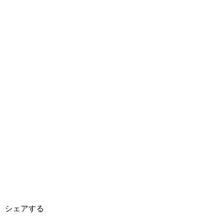
シェアする