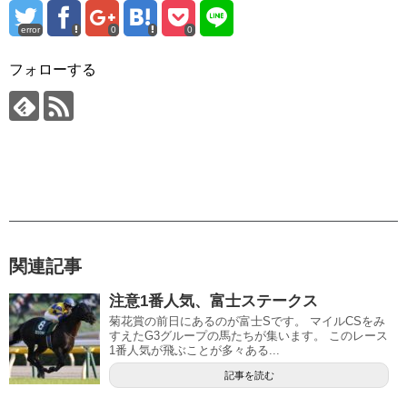
error
0
0
フォローする
関連記事
注意1番人気、富士ステークス
菊花賞の前日にあるのが富士Sです。 マイルCSをみ
すえたG3グループの馬たちが集います。 このレース
1番人気が飛ぶことが多々ある...
記事を読む