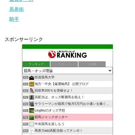
馬券術
騎手
スポンサーリンク
ランキング
ポイント
ブロ画
投資競馬大学
1位
地方・中央【厳選軸馬】 公開ブログ
2位
回収率200％を突破せよ！
3位
高配当は、オッズ断層馬を狙え！
4位
サラリーマンが競馬で毎月5万円お小遣いを稼ぐブログ
5位
LingMuのオッズ予想
6位
競馬ジャックポッター
7位
中央競馬を楽しもう
8位
馬券力lab|高配当狙ってナンボ！
9位