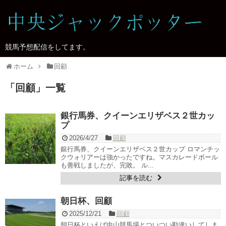
競馬予想配信をしてます。
ホーム
回顧
「
回顧
」
一覧
銀行馬券、クイーンエリザベス２世カッ
プ
2026/4/27
回顧
銀行馬券、クイーンエリザベス２世カップ ロマンチッ
クウォリアーは強かったですね。マスカレードボール
も善戦しましたが、完敗。 ル...
記事を読む
朝日杯、回顧
2025/12/21
回顧
朝日杯といえば中山競馬場とついつい勘違いしてしま