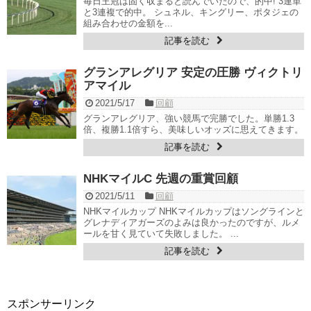
毎日王冠は固く収まると読んでいたので、的中! 3連単
と3連複で的中。 シュネル、キングリー、ポタジェの
組み合わせの金額を...
記事を読む
グランアレグリア 安定の圧勝 ヴィクトリ
アマイル
2021/5/17
回顧
グランアレグリア、強い競馬で完勝でした。単勝1.3
倍、複勝1.1倍すら、美味しいオッズに思えてきます。
記事を読む
NHKマイルC 先週の重賞回顧
2021/5/11
回顧
NHKマイルカップ NHKマイルカップはソングラインと
グレナディアガーズのよみは良かったのですが、ルメ
ールを甘く見ていて失敗しました。 ...
記事を読む
スポンサーリンク