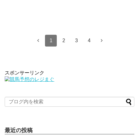
1
2
3
4
スポンサーリンク
最近の投稿