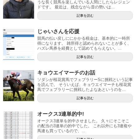
うな長く競馬を楽しんでいる人間にしたらレジェン
ドです。 最近は、残念ながら昔の勢いは...
記事を読む
じゃいさんを応援
競馬の払い戻しににかかる税金は、基本的に一時所
得になります。 雑所得と認められないことが多く、
ハズレ馬券を経費として認めてもらえない。...
記事を読む
キョウエイマーチのお話
ソダシが桜花賞馬でフェブラリーSに挑戦という記事
を読んで。 そういえば、キョウエイマーチも桜花賞
馬でフェブラリーに挑戦したよなあというのを...
記事を読む
オークス3連単的中!
オークス3連単を的中させました。 久々にそこそこ
の配当の3連単の的中でした。 これ以外にも3連複や
馬連も買っているので、...