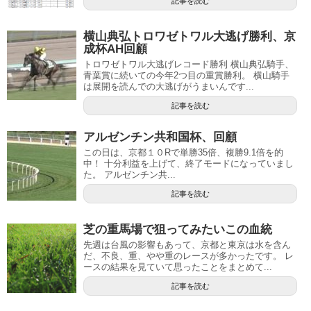
記事を読む
横山典弘トロワゼトワル大逃げ勝利、京
成杯AH回顧
トロワゼトワル大逃げレコード勝利 横山典弘騎手、
青葉賞に続いての今年2つ目の重賞勝利。 横山騎手
は展開を読んでの大逃げがうまいんです...
記事を読む
アルゼンチン共和国杯、回顧
この日は、京都１０Rで単勝35倍、複勝9.1倍を的
中！ 十分利益を上げて、終了モードになっていまし
た。 アルゼンチン共...
記事を読む
芝の重馬場で狙ってみたいこの血統
先週は台風の影響もあって、京都と東京は水を含ん
だ、不良、重、やや重のレースが多かったです。 レ
ースの結果を見ていて思ったことをまとめて...
記事を読む