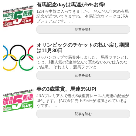
有馬記念dayは馬連が5%お得!
12月も中盤に入ってきました。 だんだん年末の有馬
記念が近づいてきますね。 有馬記念ウィークはJRA
プレミアムです。 ...
記事を読む
オリンピックのチケットの払い戻し期限
は11月30日
ジャパンカップで馬券外しました。 馬券ファンとし
ては、1番人気の3連単なんて買わないので仕方のな
い結果。 それより、競馬ファンと...
記事を読む
春の3歳重賞、馬連5%UP!
JRAプレミアムで春の3歳重賞レースの馬連の配当が
UPします。 払戻金に売上の5%が追加されているよ
うです。 ...
記事を読む