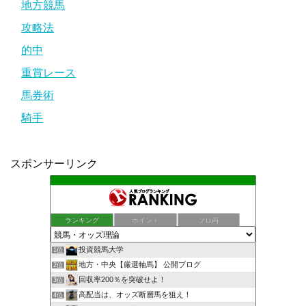
地方競馬
攻略法
的中
重賞レース
馬券術
騎手
スポンサーリンク
ランキング
ポイント
ブロ画
投資競馬大学
1位
地方・中央【厳選軸馬】 公開ブログ
2位
回収率200％を突破せよ！
3位
高配当は、オッズ断層馬を狙え！
4位